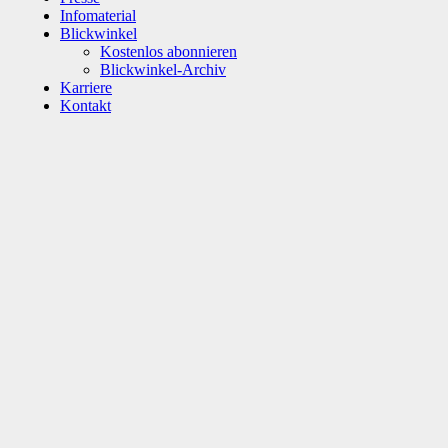
Infomaterial
Blickwinkel
Kostenlos abonnieren
Blickwinkel-Archiv
Karriere
Kontakt