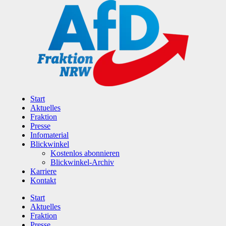
Zum
Inhalt
wechseln
Start
Aktuelles
Fraktion
Presse
Infomaterial
Blickwinkel
Kostenlos abonnieren
Blickwinkel-Archiv
Karriere
Kontakt
Start
Aktuelles
Fraktion
Presse