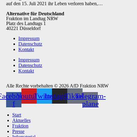
auf den 15. Juli 2021 ihr Leben verloren haben,…
Alternative für Deutschland
Fraktion im Landtag NRW
Platz des Landtags 1
40221 Düsseldorf
Impressum
Datenschutz
Kontakt
Impressum
Datenschutz
Kontakt
Alle Rechte vorbehalten © 2026 AfD Fraktion NRW
Facebook-
Youtube
Twitter
Instagram
Tiktok
Telegram-
f
plane
Start
Aktuelles
Fraktion
Presse
Infomaterial