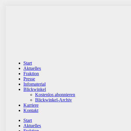
Zum
Inhalt
wechseln
Start
Aktuelles
Fraktion
Presse
Infomaterial
Blickwinkel
Kostenlos abonnieren
Blickwinkel-Archiv
Karriere
Kontakt
Start
Aktuelles
Fraktion