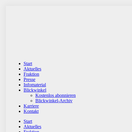
Zum
Inhalt
wechseln
Start
Aktuelles
Fraktion
Presse
Infomaterial
Blickwinkel
Kostenlos abonnieren
Blickwinkel-Archiv
Karriere
Kontakt
Start
Aktuelles
Fraktion