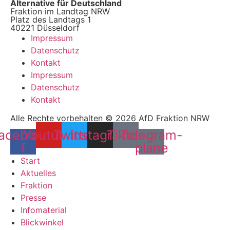
Alternative für Deutschland
Fraktion im Landtag NRW
Platz des Landtags 1
40221 Düsseldorf
Impressum
Datenschutz
Kontakt
Impressum
Datenschutz
Kontakt
Alle Rechte vorbehalten © 2026 AfD Fraktion NRW
acebook-
Youtube
Twitter
Instagram
Tiktok
Telegram-
f
plane
Start
Aktuelles
Fraktion
Presse
Infomaterial
Blickwinkel