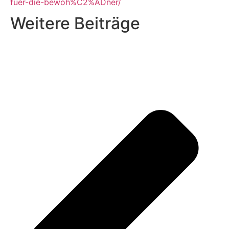
fuer-die-bewoh%C2%ADner/
Weitere Beiträge