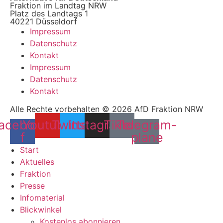
Fraktion im Landtag NRW
Platz des Landtags 1
40221 Düsseldorf
Impressum
Datenschutz
Kontakt
Impressum
Datenschutz
Kontakt
Alle Rechte vorbehalten © 2026 AfD Fraktion NRW
acebook-
Youtube
Twitter
Instagram
Tiktok
Telegram-
f
plane
Start
Aktuelles
Fraktion
Presse
Infomaterial
Blickwinkel
Kostenlos abonnieren