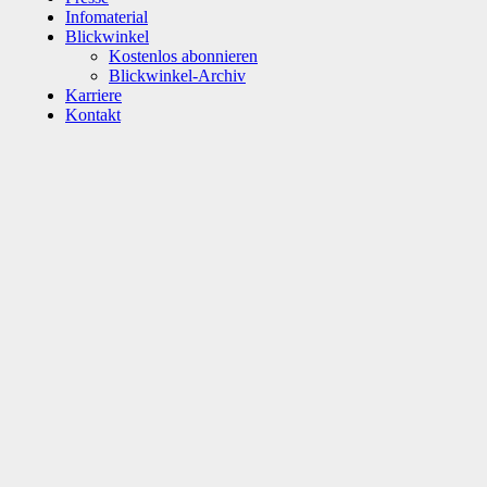
Infomaterial
Blickwinkel
Kostenlos abonnieren
Blickwinkel-Archiv
Karriere
Kontakt