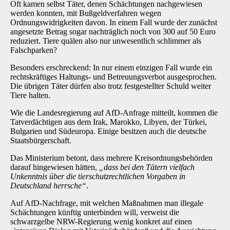
Oft kamen selbst Täter, denen Schächtungen nachgewiesen
werden konnten, mit Bußgeldverfahren wegen
Ordnungswidrigkeiten davon. In einem Fall wurde der zunächst
angesetzte Betrag sogar nachträglich noch von 300 auf 50 Euro
reduziert. Tiere quälen also nur unwesentlich schlimmer als
Falschparken?
Besonders erschreckend: In nur einem einzigen Fall wurde ein
rechtskräftiges Haltungs- und Betreuungsverbot ausgesprochen.
Die übrigen Täter dürfen also trotz festgestellter Schuld weiter
Tiere halten.
Wie die Landesregierung auf AfD-Anfrage mitteilt, kommen die
Tatverdächtigen aus dem Irak, Marokko, Libyen, der Türkei,
Bulgarien und Südeuropa. Einige besitzen auch die deutsche
Staatsbürgerschaft.
Das Ministerium betont, dass mehrere Kreisordnungsbehörden
darauf hingewiesen hätten,
„dass bei den Tätern vielfach
Unkenntnis über die tierschutzrechtlichen Vorgaben in
Deutschland herrsche“
.
Auf AfD-Nachfrage, mit welchen Maßnahmen man illegale
Schächtungen künftig unterbinden will, verweist die
schwarzgelbe NRW-Regierung wenig konkret auf einen