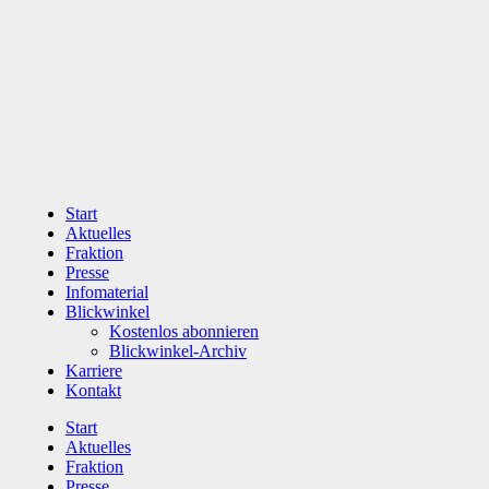
Zum
Inhalt
wechseln
Start
Aktuelles
Fraktion
Presse
Infomaterial
Blickwinkel
Kostenlos abonnieren
Blickwinkel-Archiv
Karriere
Kontakt
Start
Aktuelles
Fraktion
Presse