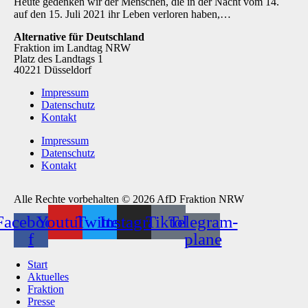
Heute gedenken wir der Menschen, die in der Nacht vom 14.
auf den 15. Juli 2021 ihr Leben verloren haben,…
Alternative für Deutschland
Fraktion im Landtag NRW
Platz des Landtags 1
40221 Düsseldorf
Impressum
Datenschutz
Kontakt
Impressum
Datenschutz
Kontakt
Alle Rechte vorbehalten © 2026 AfD Fraktion NRW
Facebook-
Youtube
Twitter
Instagram
Tiktok
Telegram-
f
plane
Start
Aktuelles
Fraktion
Presse