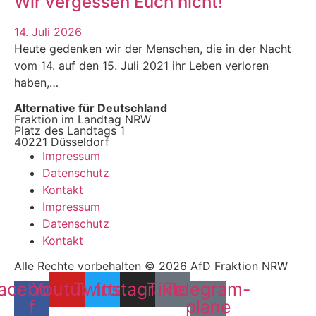
Wir vergessen Euch nicht!
14. Juli 2026
Heute gedenken wir der Menschen, die in der Nacht
vom 14. auf den 15. Juli 2021 ihr Leben verloren
haben,…
Alternative für Deutschland
Fraktion im Landtag NRW
Platz des Landtags 1
40221 Düsseldorf
Impressum
Datenschutz
Kontakt
Impressum
Datenschutz
Kontakt
Alle Rechte vorbehalten © 2026 AfD Fraktion NRW
acebook-
Youtube
Twitter
Instagram
Tiktok
Telegram-
f
plane