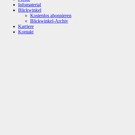
Infomaterial
Blickwinkel
Kostenlos abonnieren
Blickwinkel-Archiv
Karriere
Kontakt