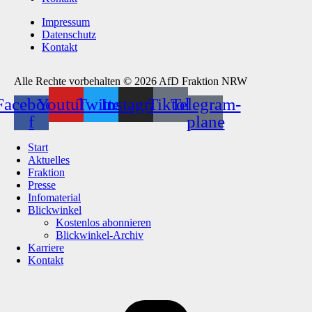
Impressum
Datenschutz
Kontakt
Alle Rechte vorbehalten © 2026 AfD Fraktion NRW
Facebook-
Youtube
Twitter
Instagram
Tiktok
Telegram-
f
plane
Start
Aktuelles
Fraktion
Presse
Infomaterial
Blickwinkel
Kostenlos abonnieren
Blickwinkel-Archiv
Karriere
Kontakt