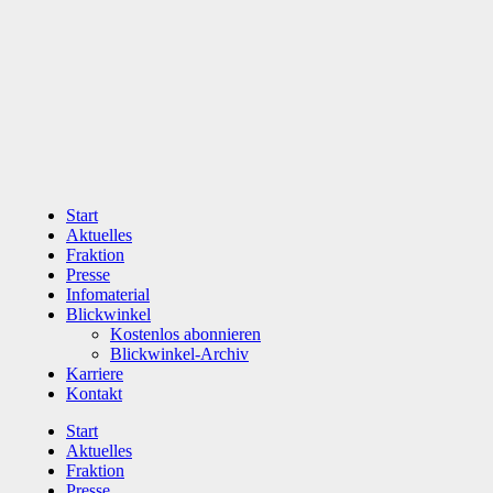
Zum
Inhalt
wechseln
Start
Aktuelles
Fraktion
Presse
Infomaterial
Blickwinkel
Kostenlos abonnieren
Blickwinkel-Archiv
Karriere
Kontakt
Start
Aktuelles
Fraktion
Presse