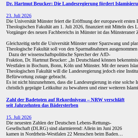
Dr. Hartmut Beucker: Die Landesregierung fördert Islamisi
23. Juli 2026
Die Universität Münster feiert die Eröffnung der europaweit ersten 
Theologischen Fakultät am 1. Juli 2026, finanziert mit Mitteln de
Vorgänger des neuen Fachbereichs in Münster ist das Münsteraner Z
Gleichzeitig steht die Universität Münster unter Sparzwang und pla
Theologische Fakultät soll von den Sparmaßnahmen ausgenommen 
Dazu der wissenschaftspolitische Sprecher der AfD-
Fraktion, Dr. Hartmut Beucker: „In Deutschland können bekenntnis
Westfalen in Bochum, Bonn, Köln und Münster. Mit der neuen Isla
Theologischen Fakultät will die Landesregierung jedoch eine Institu
Befürwortung zutage gebracht.
Es ist nicht hinzunehmen, dass die Landesregierung in eine solche Inst
christlich geprägte Leitkultur zu bewahren und einer weiteren Isl
Zahl der Badetoten auf Rekordniveau – NRW verschläft
seit Jahrzehnten das Bädersterben
15. Juli 2026
Die neuesten Zahlen der Deutschen Lebens-Rettungs-
Gesellschaft (DLRG) sind alarmierend: Allein im Juni 2026
kamen in Nordrhein-Westfalen 22 Menschen beim Baden…