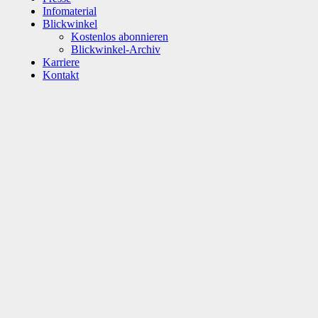
Infomaterial
Blickwinkel
Kostenlos abonnieren
Blickwinkel-Archiv
Karriere
Kontakt