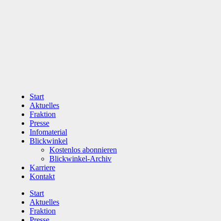
Zum
Inhalt
wechseln
Start
Aktuelles
Fraktion
Presse
Infomaterial
Blickwinkel
Kostenlos abonnieren
Blickwinkel-Archiv
Karriere
Kontakt
Start
Aktuelles
Fraktion
Presse