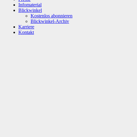
Infomaterial
Blickwinkel
Kostenlos abonnieren
Blickwinkel-Archiv
Karriere
Kontakt