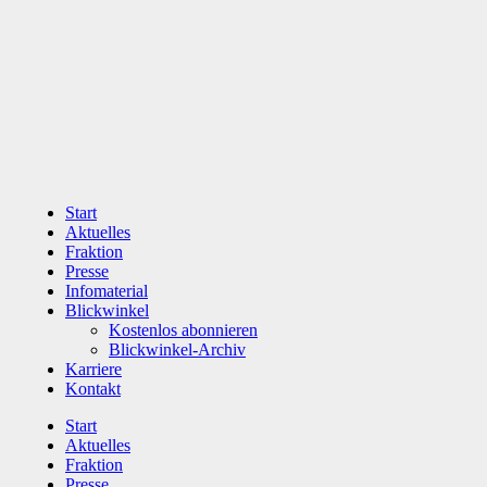
Zum
Inhalt
wechseln
Start
Aktuelles
Fraktion
Presse
Infomaterial
Blickwinkel
Kostenlos abonnieren
Blickwinkel-Archiv
Karriere
Kontakt
Start
Aktuelles
Fraktion
Presse