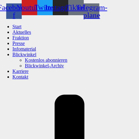
Facebook-
Youtube
Twitter
Instagram
Tiktok
Telegram-
f
plane
Start
Aktuelles
Fraktion
Presse
Infomaterial
Blickwinkel
Kostenlos abonnieren
Blickwinkel-Archiv
Karriere
Kontakt