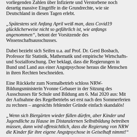
vorliegenden Zahlen über Infizierte und Verstorbene noch
derartig massive Eingriffe in die Grundrechte, wie sie
Deutschland in diesen Tagen erlebt.
„Spätestens seit Anfang April weiß man, dass Covid19
glücklicherweise nicht so gefährlich ist, wie anfangs
angenommen“
, betont der Vorsitzende des
Wissenschaftsausschusses.
Dabei bezieht sich Seifen u.a. auf Prof. Dr. Gerd Bosbach,
Professor für Statistik, Mathematik und empirische Wirtschafts-
und Sozialforschung. Der beklagt, dass die Regierungen in
Bund und Land aus einer Angstpsychose heraus die Menschen
in ihren Rechten beschneiden.
Eine Rückkehr zum Normalbetrieb schloss NRW-
Bildungsministerin Yvonne Gebauer in der Sitzung des
Ausschusses für Schule und Bildung am 6. Mai 2020 aus: Mit
der Aufnahme des Regelbetriebs sei erst nach den Sommerferien
zu rechnen – angesichts fehlender Gründe einfach skandalös!
„Wenn sich Biergärten wieder füllen dürfen, aber Kinder und
Jugendliche zu Hause im Distanzlernen Selbstbildung betreiben
müssen, dann wird offensichtlich, dass die Regierung von NRW
die Kinder für ihre eigene Angstpsychose in Geiselhaft nimmt!“