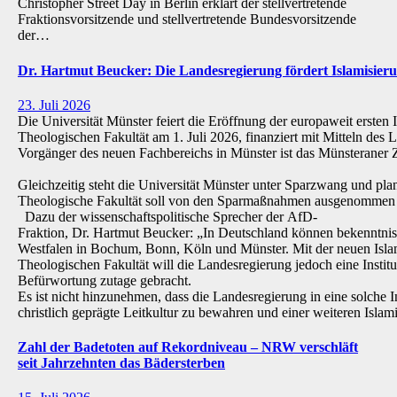
Christopher Street Day in Berlin erklärt der stellvertretende
Fraktionsvorsitzende und stellvertretende Bundesvorsitzende
der…
Dr. Hartmut Beucker: Die Landesregierung fördert Islamisi
23. Juli 2026
Die Universität Münster feiert die Eröffnung der europaweit ersten 
Theologischen Fakultät am 1. Juli 2026, finanziert mit Mitteln de
Vorgänger des neuen Fachbereichs in Münster ist das Münsteraner Z
Gleichzeitig steht die Universität Münster unter Sparzwang und pla
Theologische Fakultät soll von den Sparmaßnahmen ausgenommen 
Dazu der wissenschaftspolitische Sprecher der AfD-
Fraktion, Dr. Hartmut Beucker: „In Deutschland können bekenntnis
Westfalen in Bochum, Bonn, Köln und Münster. Mit der neuen Isla
Theologischen Fakultät will die Landesregierung jedoch eine Institu
Befürwortung zutage gebracht.
Es ist nicht hinzunehmen, dass die Landesregierung in eine solche Inst
christlich geprägte Leitkultur zu bewahren und einer weiteren Isl
Zahl der Badetoten auf Rekordniveau – NRW verschläft
seit Jahrzehnten das Bädersterben