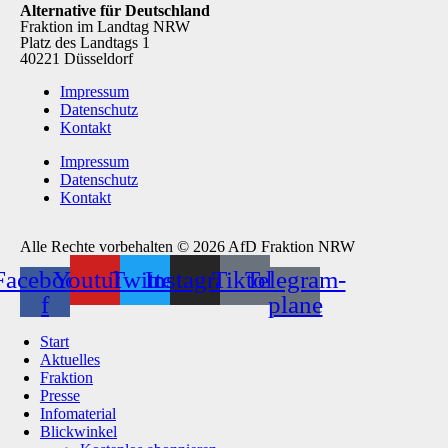
Alternative für Deutschland
Fraktion im Landtag NRW
Platz des Landtags 1
40221 Düsseldorf
Impressum
Datenschutz
Kontakt
Impressum
Datenschutz
Kontakt
Alle Rechte vorbehalten © 2026 AfD Fraktion NRW
Facebook-
Youtube
Twitter
Instagram
Tiktok
Telegram-
f
plane
Start
Aktuelles
Fraktion
Presse
Infomaterial
Blickwinkel