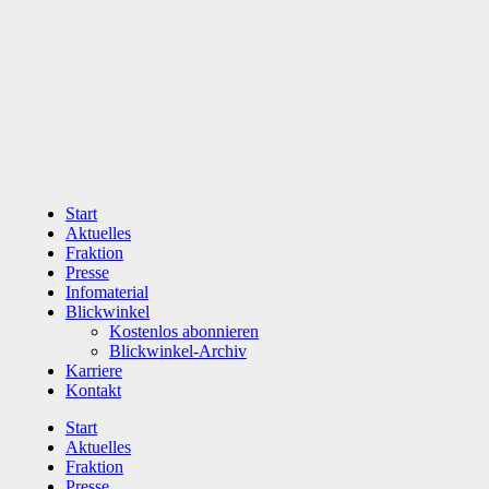
Zum
Inhalt
wechseln
Start
Aktuelles
Fraktion
Presse
Infomaterial
Blickwinkel
Kostenlos abonnieren
Blickwinkel-Archiv
Karriere
Kontakt
Start
Aktuelles
Fraktion
Presse