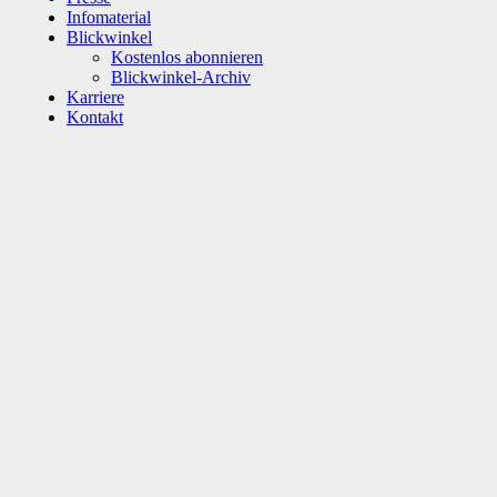
Infomaterial
Blickwinkel
Kostenlos abonnieren
Blickwinkel-Archiv
Karriere
Kontakt