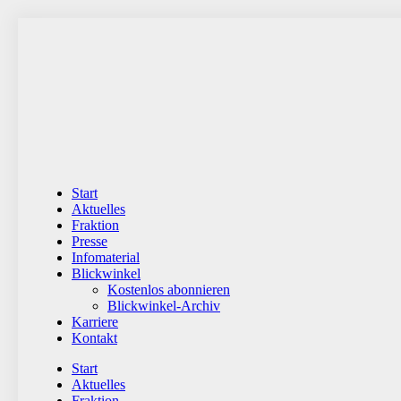
Zum
Inhalt
wechseln
Start
Aktuelles
Fraktion
Presse
Infomaterial
Blickwinkel
Kostenlos abonnieren
Blickwinkel-Archiv
Karriere
Kontakt
Start
Aktuelles
Fraktion