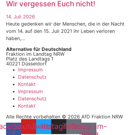
Wir vergessen Euch nicht!
14. Juli 2026
Heute gedenken wir der Menschen, die in der Nacht
vom 14. auf den 15. Juli 2021 ihr Leben verloren
haben,…
Alternative für Deutschland
Fraktion im Landtag NRW
Platz des Landtags 1
40221 Düsseldorf
Impressum
Datenschutz
Kontakt
Impressum
Datenschutz
Kontakt
Alle Rechte vorbehalten © 2026 AfD Fraktion NRW
acebook-
Youtube
Twitter
Instagram
Tiktok
Telegram-
f
plane