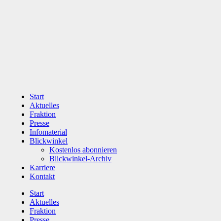
Zum
Inhalt
wechseln
Start
Aktuelles
Fraktion
Presse
Infomaterial
Blickwinkel
Kostenlos abonnieren
Blickwinkel-Archiv
Karriere
Kontakt
Start
Aktuelles
Fraktion
Presse