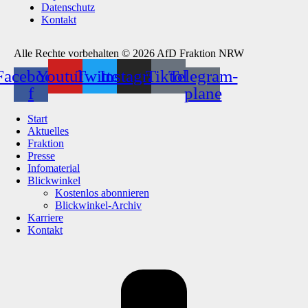
Datenschutz
Kontakt
Alle Rechte vorbehalten © 2026 AfD Fraktion NRW
Facebook-
Youtube
Twitter
Instagram
Tiktok
Telegram-
f
plane
Start
Aktuelles
Fraktion
Presse
Infomaterial
Blickwinkel
Kostenlos abonnieren
Blickwinkel-Archiv
Karriere
Kontakt