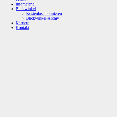
Infomaterial
Blickwinkel
Kostenlos abonnieren
Blickwinkel-Archiv
Karriere
Kontakt