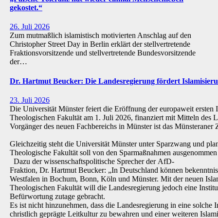
gekostet.“
26. Juli 2026
Zum mutmaßlich islamistisch motivierten Anschlag auf den
Christopher Street Day in Berlin erklärt der stellvertretende
Fraktionsvorsitzende und stellvertretende Bundesvorsitzende
der…
Dr. Hartmut Beucker: Die Landesregierung fördert Islamisi
23. Juli 2026
Die Universität Münster feiert die Eröffnung der europaweit ersten 
Theologischen Fakultät am 1. Juli 2026, finanziert mit Mitteln de
Vorgänger des neuen Fachbereichs in Münster ist das Münsteraner Z
Gleichzeitig steht die Universität Münster unter Sparzwang und pla
Theologische Fakultät soll von den Sparmaßnahmen ausgenommen 
Dazu der wissenschaftspolitische Sprecher der AfD-
Fraktion, Dr. Hartmut Beucker: „In Deutschland können bekenntnis
Westfalen in Bochum, Bonn, Köln und Münster. Mit der neuen Isla
Theologischen Fakultät will die Landesregierung jedoch eine Institu
Befürwortung zutage gebracht.
Es ist nicht hinzunehmen, dass die Landesregierung in eine solche Inst
christlich geprägte Leitkultur zu bewahren und einer weiteren Isl