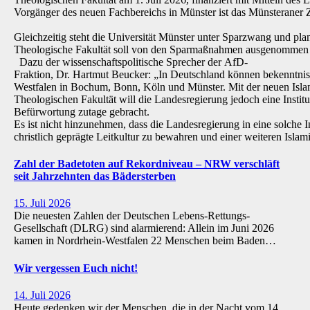
Vorgänger des neuen Fachbereichs in Münster ist das Münsteraner Z
Gleichzeitig steht die Universität Münster unter Sparzwang und pla
Theologische Fakultät soll von den Sparmaßnahmen ausgenommen 
Dazu der wissenschaftspolitische Sprecher der AfD-
Fraktion, Dr. Hartmut Beucker: „In Deutschland können bekenntnis
Westfalen in Bochum, Bonn, Köln und Münster. Mit der neuen Isla
Theologischen Fakultät will die Landesregierung jedoch eine Institu
Befürwortung zutage gebracht.
Es ist nicht hinzunehmen, dass die Landesregierung in eine solche Inst
christlich geprägte Leitkultur zu bewahren und einer weiteren Isl
Zahl der Badetoten auf Rekordniveau – NRW verschläft
seit Jahrzehnten das Bädersterben
15. Juli 2026
Die neuesten Zahlen der Deutschen Lebens-Rettungs-
Gesellschaft (DLRG) sind alarmierend: Allein im Juni 2026
kamen in Nordrhein-Westfalen 22 Menschen beim Baden…
Wir vergessen Euch nicht!
14. Juli 2026
Heute gedenken wir der Menschen, die in der Nacht vom 14.