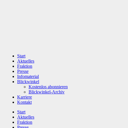
Zum
Inhalt
wechseln
Start
Aktuelles
Fraktion
Presse
Infomaterial
Blickwinkel
Kostenlos abonnieren
Blickwinkel-Archiv
Karriere
Kontakt
Start
Aktuelles
Fraktion
Presse