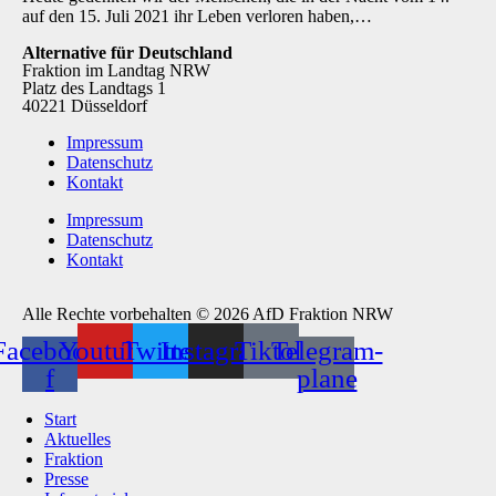
auf den 15. Juli 2021 ihr Leben verloren haben,…
Alternative für Deutschland
Fraktion im Landtag NRW
Platz des Landtags 1
40221 Düsseldorf
Impressum
Datenschutz
Kontakt
Impressum
Datenschutz
Kontakt
Alle Rechte vorbehalten © 2026 AfD Fraktion NRW
Facebook-
Youtube
Twitter
Instagram
Tiktok
Telegram-
f
plane
Start
Aktuelles
Fraktion
Presse