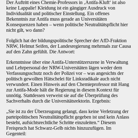
Der Auftritt eines Chemie-Professors in ‚Antifa-Kluft‘ ist also
keine Lappalie! Kleidung ist ein gängiger Ausdruck von
Individualität und politischer Einstellung. Ein offenes
Bekenntnis zur Antifa muss gerade an Universitäten
Konsequenzen haben – wenn politische Neutralitätspflicht hier
nicht gilt, wo dann?
Folglich hat der bildungspolitische Sprecher der AfD-Fraktion
NRW, Helmut Seifen, der Landesregierung mehrmals zur Causa
auf den Zahn gefühlt. Die Antwort:
Erkenntnisse über eine Antifa-Unterstützerszene in Verwaltung
und Lehrpersonal der NRW-Universitäten lägen weder dem
Verfassungsschutz noch der Polizei vor – was angesichts der
politisch gewollten Hätschelei für Linksradikale auch nicht
verwundert. Einen Hinweis auf den Chemieprofessor mit Hang
zur Antifa-Mode hält die Regierung in diesem Kontext für
unnötig. Stattdessen verweist sie auf die Überprüfung des
Sachverhalts durch die Universitätsrektorin. Ergebnis:
„Sie ist zu der Überzeugung gelangt, dass keine Verletzung der
parteipolitischen Neutralitätspflicht gegeben ist und kein Anlass
besteht, aufsichtsrechtliche Schritte einzuleiten.“ Diesem
Freispruch hat Schwarz-Gelb nichts hinzuzufügen. Im
Gegenteil: