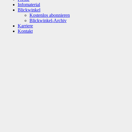
Infomaterial
Blickwinkel
Kostenlos abonnieren
Blickwinkel-Archiv
Karriere
Kontakt