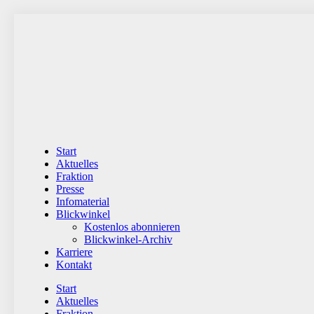
Zum
Inhalt
wechseln
Start
Aktuelles
Fraktion
Presse
Infomaterial
Blickwinkel
Kostenlos abonnieren
Blickwinkel-Archiv
Karriere
Kontakt
Start
Aktuelles
Fraktion