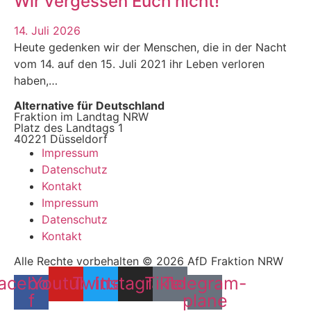
Wir vergessen Euch nicht!
14. Juli 2026
Heute gedenken wir der Menschen, die in der Nacht
vom 14. auf den 15. Juli 2021 ihr Leben verloren
haben,…
Alternative für Deutschland
Fraktion im Landtag NRW
Platz des Landtags 1
40221 Düsseldorf
Impressum
Datenschutz
Kontakt
Impressum
Datenschutz
Kontakt
Alle Rechte vorbehalten © 2026 AfD Fraktion NRW
acebook-
Youtube
Twitter
Instagram
Tiktok
Telegram-
f
plane