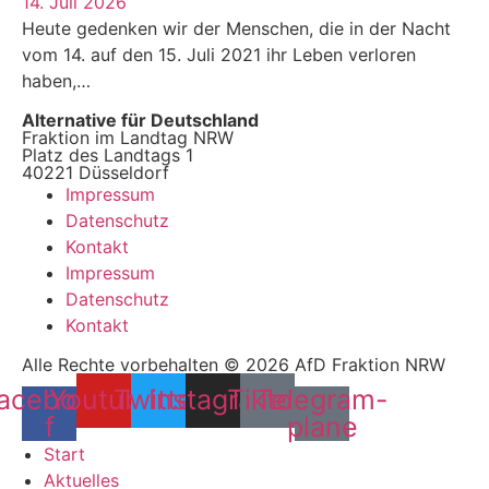
14. Juli 2026
Heute gedenken wir der Menschen, die in der Nacht
vom 14. auf den 15. Juli 2021 ihr Leben verloren
haben,…
Alternative für Deutschland
Fraktion im Landtag NRW
Platz des Landtags 1
40221 Düsseldorf
Impressum
Datenschutz
Kontakt
Impressum
Datenschutz
Kontakt
Alle Rechte vorbehalten © 2026 AfD Fraktion NRW
acebook-
Youtube
Twitter
Instagram
Tiktok
Telegram-
f
plane
Start
Aktuelles