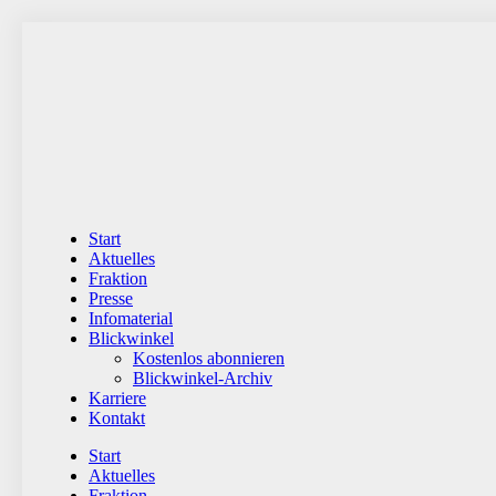
Zum
Inhalt
wechseln
Start
Aktuelles
Fraktion
Presse
Infomaterial
Blickwinkel
Kostenlos abonnieren
Blickwinkel-Archiv
Karriere
Kontakt
Start
Aktuelles
Fraktion