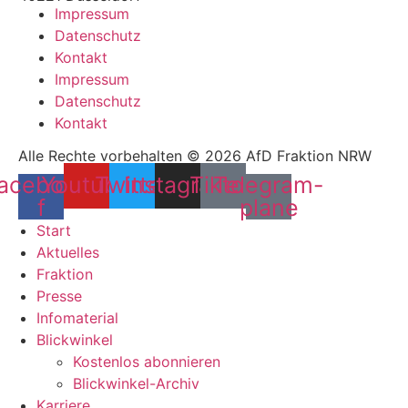
Impressum
Datenschutz
Kontakt
Impressum
Datenschutz
Kontakt
Alle Rechte vorbehalten © 2026 AfD Fraktion NRW
acebook-
Youtube
Twitter
Instagram
Tiktok
Telegram-
f
plane
Start
Aktuelles
Fraktion
Presse
Infomaterial
Blickwinkel
Kostenlos abonnieren
Blickwinkel-Archiv
Karriere