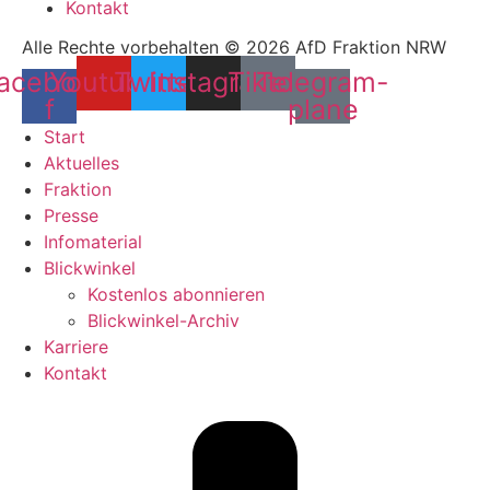
Kontakt
Alle Rechte vorbehalten © 2026 AfD Fraktion NRW
acebook-
Youtube
Twitter
Instagram
Tiktok
Telegram-
f
plane
Start
Aktuelles
Fraktion
Presse
Infomaterial
Blickwinkel
Kostenlos abonnieren
Blickwinkel-Archiv
Karriere
Kontakt