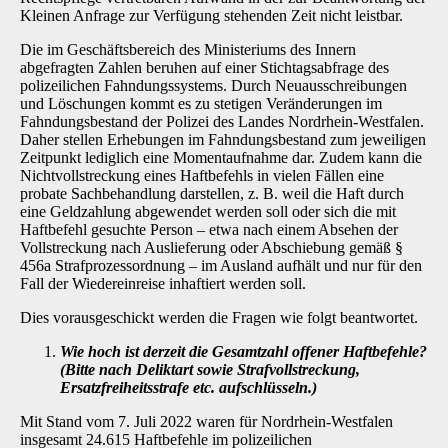
Kleinen Anfrage zur Verfügung stehenden Zeit nicht leistbar.
Die im Geschäftsbereich des Ministeriums des Innern
abgefragten Zahlen beruhen auf einer Stichtagsabfrage des
polizeilichen Fahndungssystems. Durch Neuausschreibungen
und Löschungen kommt es zu stetigen Veränderungen im
Fahndungsbestand der Polizei des Landes Nordrhein-Westfalen.
Daher stellen Erhebungen im Fahndungsbestand zum jeweiligen
Zeitpunkt lediglich eine Momentaufnahme dar. Zudem kann die
Nichtvollstreckung eines Haftbefehls in vielen Fällen eine
probate Sachbehandlung darstellen, z. B. weil die Haft durch
eine Geldzahlung abgewendet werden soll oder sich die mit
Haftbefehl gesuchte Person – etwa nach einem Absehen der
Vollstreckung nach Auslieferung oder Abschiebung gemäß §
456a Strafprozessordnung – im Ausland aufhält und nur für den
Fall der Wiedereinreise inhaftiert werden soll.
Dies vorausgeschickt werden die Fragen wie folgt beantwortet.
Wie hoch ist derzeit die Gesamtzahl offener Haftbefehle?
(Bitte nach Deliktart sowie Strafvollstreckung,
Ersatzfreiheitsstrafe etc. aufschlüsseln.)
Mit Stand vom 7. Juli 2022 waren für Nordrhein-Westfalen
insgesamt 24.615 Haftbefehle im polizeilichen