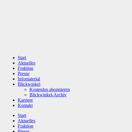
Zum
Inhalt
wechseln
Start
Aktuelles
Fraktion
Presse
Infomaterial
Blickwinkel
Kostenlos abonnieren
Blickwinkel-Archiv
Karriere
Kontakt
Start
Aktuelles
Fraktion
Presse