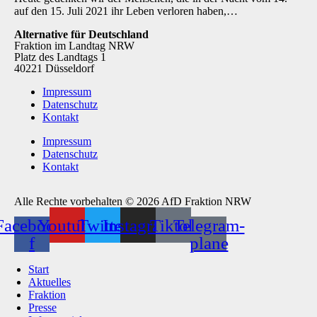
auf den 15. Juli 2021 ihr Leben verloren haben,…
Alternative für Deutschland
Fraktion im Landtag NRW
Platz des Landtags 1
40221 Düsseldorf
Impressum
Datenschutz
Kontakt
Impressum
Datenschutz
Kontakt
Alle Rechte vorbehalten © 2026 AfD Fraktion NRW
Facebook-
Youtube
Twitter
Instagram
Tiktok
Telegram-
f
plane
Start
Aktuelles
Fraktion
Presse