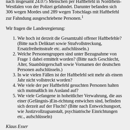
nach insgesamt 24.075 Menschen per Haftbefehl in Nordrhein-
Westfalen von der Polizei gefahndet. Darunter befanden sich
306 wegen Mordes und 289 wegen Totschlags mit Haftbefehl
1
zur Fahndung ausgeschriebene Personen.
Wir fragen die Landesregierung:
Wie hoch ist derzeit die Gesamtzahl offener Haftbefehle?
(Bitte nach Deliktart sowie Strafvollstreckung,
Ersatzfreiheitsstrafe etc. aufschlüsseln.)
Welche Personengruppen sind unter Bezugnahme von
Frage 1 dabei ermittelt worden? (Bitte nach Geschlecht,
Alter, Staatsbürgerschaft sowie Vornamen der deutschen
Personen aufschlüsseln.)
In wie vielen Fällen ist der Haftbefehl seit mehr als einem
Jahr nicht vollstreckt worden?
Wie viele der per Haftbefehl gesuchten Personen halten
sich mutmaßlich im Ausland auf?
Wie viele Gefangene in hoheitlicher Verwahrung, die aus
einer (Gefängnis-)Ein-richtung entwichen sind, befinden
sich derzeit auf der Flucht? (Bitte nach Entweichungsort,
wie Justizvollzugsanstalt, psychiatrische Einrichtungen
etc., aufschlüsseln)
Klaus Esser