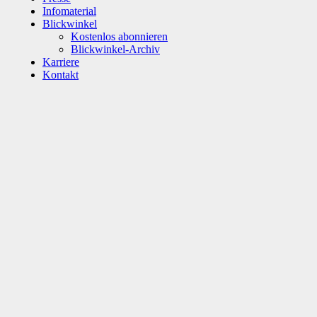
Infomaterial
Blickwinkel
Kostenlos abonnieren
Blickwinkel-Archiv
Karriere
Kontakt