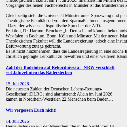
Theologischen Fakultät am 1. Juli 2026, finanziert mit Mitteln de
Vorgänger des neuen Fachbereichs in Münster ist das Münsteraner Z
Gleichzeitig steht die Universität Münster unter Sparzwang und pla
Theologische Fakultät soll von den Sparmaßnahmen ausgenommen 
Dazu der wissenschaftspolitische Sprecher der AfD-
Fraktion, Dr. Hartmut Beucker: „In Deutschland können bekenntnis
Westfalen in Bochum, Bonn, Köln und Münster. Mit der neuen Isla
Theologischen Fakultät will die Landesregierung jedoch eine Institu
Befürwortung zutage gebracht.
Es ist nicht hinzunehmen, dass die Landesregierung in eine solche Inst
christlich geprägte Leitkultur zu bewahren und einer weiteren Isl
Zahl der Badetoten auf Rekordniveau – NRW verschläft
seit Jahrzehnten das Bädersterben
15. Juli 2026
Die neuesten Zahlen der Deutschen Lebens-Rettungs-
Gesellschaft (DLRG) sind alarmierend: Allein im Juni 2026
kamen in Nordrhein-Westfalen 22 Menschen beim Baden…
Wir vergessen Euch nicht!
14. Juli 2026
Heute gedenken wir der Menschen, die in der Nacht vom 14.