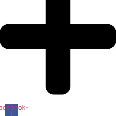
acebook-
f