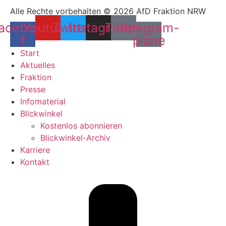
Alle Rechte vorbehalten © 2026 AfD Fraktion NRW
acebook-
Youtube
Twitter
Instagram
Tiktok
Telegram-
f
plane
Start
Aktuelles
Fraktion
Presse
Infomaterial
Blickwinkel
Kostenlos abonnieren
Blickwinkel-Archiv
Karriere
Kontakt