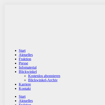
Zum
Inhalt
wechseln
Start
Aktuelles
Fraktion
Presse
Infomaterial
Blickwinkel
Kostenlos abonnieren
Blickwinkel-Archiv
Karriere
Kontakt
Start
Aktuelles
Fraktion