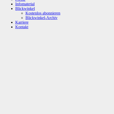
Infomaterial
Blickwinkel
Kostenlos abonnieren
Blickwinkel-Archiv
Karriere
Kontakt