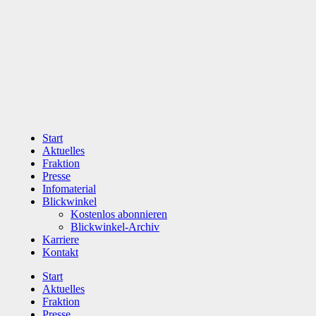
Zum
Inhalt
wechseln
Start
Aktuelles
Fraktion
Presse
Infomaterial
Blickwinkel
Kostenlos abonnieren
Blickwinkel-Archiv
Karriere
Kontakt
Start
Aktuelles
Fraktion
Presse