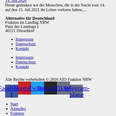
14. Juli 2026
Heute gedenken wir der Menschen, die in der Nacht vom 14.
auf den 15. Juli 2021 ihr Leben verloren haben,…
Alternative für Deutschland
Fraktion im Landtag NRW
Platz des Landtags 1
40221 Düsseldorf
Impressum
Datenschutz
Kontakt
Impressum
Datenschutz
Kontakt
Alle Rechte vorbehalten © 2026 AfD Fraktion NRW
Facebook-
Youtube
Twitter
Instagram
Tiktok
Telegram-
f
plane
Start
Aktuelles
Fraktion