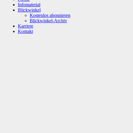
Infomaterial
Blickwinkel
Kostenlos abonnieren
Blickwinkel-Archiv
Karriere
Kontakt