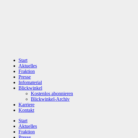
Zum
Inhalt
wechseln
Start
Aktuelles
Fraktion
Presse
Infomaterial
Blickwinkel
Kostenlos abonnieren
Blickwinkel-Archiv
Karriere
Kontakt
Start
Aktuelles
Fraktion
Presse