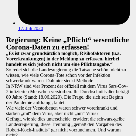
17. Juli 2020
Regierung: Keine „Pflicht“ wesentliche
Corona-Daten zu erfassen!
„Es ist zwar grundsätzlich möglich, Risikofaktoren (u.a.
Vorerkrankungen) in der Meldung zu erfassen, hierbei
handelt es sich jedoch nicht um eine Pflichtangabe.“
So redet sich die Landesregierung die Tatsache schön, nicht zu
wissen, wie viele Corona-Tote schon vor der Infektion
schwerkrank waren. Dahinter steckt Methode.
In NRW sind vier Prozent der offiziell mit dem Virus Sars-Cov-
2 infizierten Menschen verstorben. Ihr Durchschnittsalter beträgt
80 Jahre (Stand: 18.06.2020). Die Frage, die sich seit Beginn
der Pandemie aufdrängt, lautet:
Wie viele der Verstorbenen waren schwer vorerkrankt und
starben „mit“ dem Virus, aber nicht „am“ Virus?
Gefragt, wie sie dies unterscheide, erwidert die schwarz-gelbe
Landesregierung, diese Trennung „gemäß den Vorgaben des
Robert-Koch-Instituts“ gar nicht vorzunehmen. Und warum
nicht?