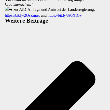
kaputtzumachen.“
zur AfD-Anfrage und Antwort der Landesregierung:
https://bit.ly/2OsZmux
und
https://bit.ly/395XfGv
Weitere Beiträge