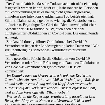
„Der Grund dafür ist, dass die Todesursache oft nicht eindeutig
festgestellt werden kann“, heißt es. „Insbesondere bei Personen
mit Vorerkrankungen ist es häufig nicht genau abgrenzbar,
inwiefern eine Infektionskrankheit zum Tod beigetragen hat.“
Stimmt! Daher ist es ja gerade so wichtig, die Verstorbenen zu
obduzieren. Ergo fragte Dr. Christian Blex, umweltpolitischer
Sprecher der AfD-Fraktion NRW, auch nach der Zahl
durchgeführter Obduktionen an Covid-Toten. Die ernüchternde
Antwort:
„Zur Anzahl durchgeführter Obduktionen bei Covid-19-
Verstorbenen liegen der Landesregierung keine Daten vor.“ Wie
zur Rechtfertigung schiebt das Gesundheitsministerium
hinterher:
„Eine gesetzliche Pflicht für die Obduktion von Covid-19-
Verstorbenen oder für die Erfassung von Daten zu Obduktionen
von Covid-19-Verstorbenen gibt es nicht.“ Dr. Blex
kommentiert:
„Im Kampf gegen ein Grippevirus schränkt die Regierung
Grundrechte ein, zerstört unsere Volkswirtschaft, sagt Volksfeste
ab und stellt unseren Alltag auf den Kopf. Aber wesentliche
Hinweise auf die Gefährlichkeit des Erregers erfasst sie nicht,
weil es dazu keine offizielle ‚Pflicht‘ gebe?“
„Wer so durch die Regierungsverantwortung torkelt, hat kein
Recht, den Bürgern im Namen von Verantwortlichkeit und
Solidarität die Lebensqualität nur einen Tag länger