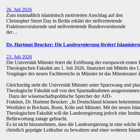
26. Juli 2026
Zum mutmaßlich islamistisch motivierten Anschlag auf den
Christopher Street Day in Berlin erklärt der stellvertretende
Fraktionsvorsitzende und stellvertretende Bundesvorsitzende
der…
Dr. Hartmut Beucker: Die Landesregierung fördert Islamisi
23. Juli 2026
Die Universität Münster feiert die Eröffnung der europaweit ersten 
Theologischen Fakultät am 1. Juli 2026, finanziert mit Mitteln de
Vorgänger des neuen Fachbereichs in Münster ist das Münsteraner Z
Gleichzeitig steht die Universität Münster unter Sparzwang und pla
Theologische Fakultät soll von den Sparmaßnahmen ausgenommen 
Dazu der wissenschaftspolitische Sprecher der AfD-
Fraktion, Dr. Hartmut Beucker: „In Deutschland können bekenntnis
Westfalen in Bochum, Bonn, Köln und Münster. Mit der neuen Isla
Theologischen Fakultät will die Landesregierung jedoch eine Institu
Befürwortung zutage gebracht.
Es ist nicht hinzunehmen, dass die Landesregierung in eine solche Inst
christlich geprägte Leitkultur zu bewahren und einer weiteren Isl