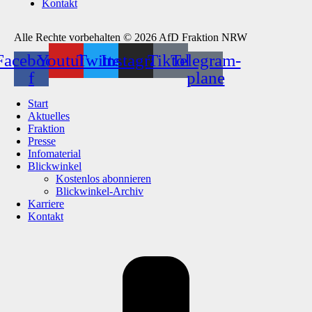
Kontakt
Alle Rechte vorbehalten © 2026 AfD Fraktion NRW
Facebook-
Youtube
Twitter
Instagram
Tiktok
Telegram-
f
plane
Start
Aktuelles
Fraktion
Presse
Infomaterial
Blickwinkel
Kostenlos abonnieren
Blickwinkel-Archiv
Karriere
Kontakt