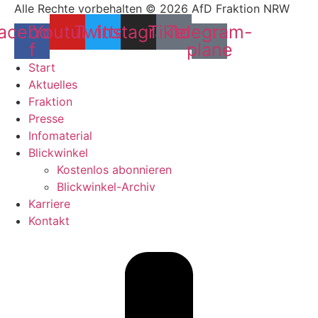
Alle Rechte vorbehalten © 2026 AfD Fraktion NRW
acebook-
Youtube
Twitter
Instagram
Tiktok
Telegram-
f
plane
Start
Aktuelles
Fraktion
Presse
Infomaterial
Blickwinkel
Kostenlos abonnieren
Blickwinkel-Archiv
Karriere
Kontakt