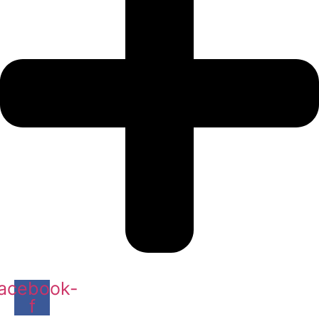
acebook-
f