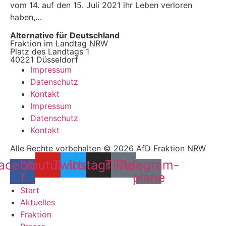
vom 14. auf den 15. Juli 2021 ihr Leben verloren
haben,…
Alternative für Deutschland
Fraktion im Landtag NRW
Platz des Landtags 1
40221 Düsseldorf
Impressum
Datenschutz
Kontakt
Impressum
Datenschutz
Kontakt
Alle Rechte vorbehalten © 2026 AfD Fraktion NRW
acebook-
Youtube
Twitter
Instagram
Tiktok
Telegram-
f
plane
Start
Aktuelles
Fraktion