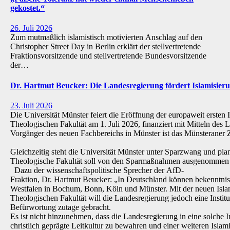
gekostet.“
26. Juli 2026
Zum mutmaßlich islamistisch motivierten Anschlag auf den
Christopher Street Day in Berlin erklärt der stellvertretende
Fraktionsvorsitzende und stellvertretende Bundesvorsitzende
der…
Dr. Hartmut Beucker: Die Landesregierung fördert Islamisi
23. Juli 2026
Die Universität Münster feiert die Eröffnung der europaweit ersten 
Theologischen Fakultät am 1. Juli 2026, finanziert mit Mitteln de
Vorgänger des neuen Fachbereichs in Münster ist das Münsteraner Z
Gleichzeitig steht die Universität Münster unter Sparzwang und pla
Theologische Fakultät soll von den Sparmaßnahmen ausgenommen 
Dazu der wissenschaftspolitische Sprecher der AfD-
Fraktion, Dr. Hartmut Beucker: „In Deutschland können bekenntnis
Westfalen in Bochum, Bonn, Köln und Münster. Mit der neuen Isla
Theologischen Fakultät will die Landesregierung jedoch eine Institu
Befürwortung zutage gebracht.
Es ist nicht hinzunehmen, dass die Landesregierung in eine solche Inst
christlich geprägte Leitkultur zu bewahren und einer weiteren Isl