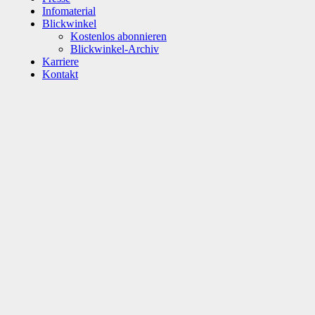
Infomaterial
Blickwinkel
Kostenlos abonnieren
Blickwinkel-Archiv
Karriere
Kontakt