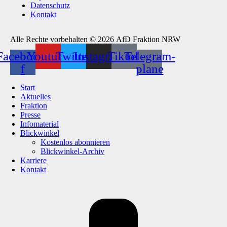
Datenschutz
Kontakt
Alle Rechte vorbehalten © 2026 AfD Fraktion NRW
Facebook-
Youtube
Twitter
Instagram
Tiktok
Telegram-
f
plane
Start
Aktuelles
Fraktion
Presse
Infomaterial
Blickwinkel
Kostenlos abonnieren
Blickwinkel-Archiv
Karriere
Kontakt