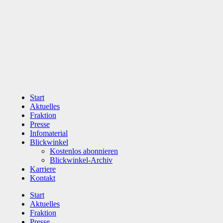
Zum
Inhalt
wechseln
Start
Aktuelles
Fraktion
Presse
Infomaterial
Blickwinkel
Kostenlos abonnieren
Blickwinkel-Archiv
Karriere
Kontakt
Start
Aktuelles
Fraktion
Presse