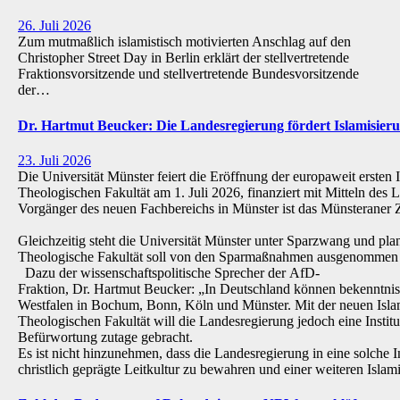
26. Juli 2026
Zum mutmaßlich islamistisch motivierten Anschlag auf den
Christopher Street Day in Berlin erklärt der stellvertretende
Fraktionsvorsitzende und stellvertretende Bundesvorsitzende
der…
Dr. Hartmut Beucker: Die Landesregierung fördert Islamisi
23. Juli 2026
Die Universität Münster feiert die Eröffnung der europaweit ersten 
Theologischen Fakultät am 1. Juli 2026, finanziert mit Mitteln de
Vorgänger des neuen Fachbereichs in Münster ist das Münsteraner Z
Gleichzeitig steht die Universität Münster unter Sparzwang und pla
Theologische Fakultät soll von den Sparmaßnahmen ausgenommen 
Dazu der wissenschaftspolitische Sprecher der AfD-
Fraktion, Dr. Hartmut Beucker: „In Deutschland können bekenntnis
Westfalen in Bochum, Bonn, Köln und Münster. Mit der neuen Isla
Theologischen Fakultät will die Landesregierung jedoch eine Institu
Befürwortung zutage gebracht.
Es ist nicht hinzunehmen, dass die Landesregierung in eine solche Inst
christlich geprägte Leitkultur zu bewahren und einer weiteren Isl