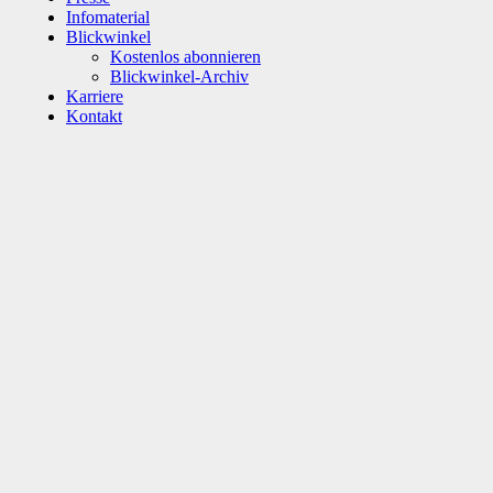
Infomaterial
Blickwinkel
Kostenlos abonnieren
Blickwinkel-Archiv
Karriere
Kontakt