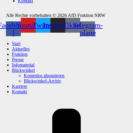
Kontakt
Alle Rechte vorbehalten © 2026 AfD Fraktion NRW
Facebook-
Youtube
Twitter
Instagram
Tiktok
Telegram-
f
plane
Start
Aktuelles
Fraktion
Presse
Infomaterial
Blickwinkel
Kostenlos abonnieren
Blickwinkel-Archiv
Karriere
Kontakt