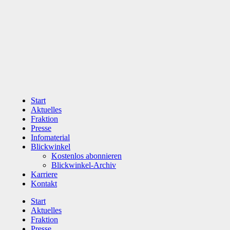
Zum
Inhalt
wechseln
Start
Aktuelles
Fraktion
Presse
Infomaterial
Blickwinkel
Kostenlos abonnieren
Blickwinkel-Archiv
Karriere
Kontakt
Start
Aktuelles
Fraktion
Presse