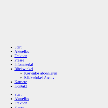
Zum
Inhalt
wechseln
Start
Aktuelles
Fraktion
Presse
Infomaterial
Blickwinkel
Kostenlos abonnieren
Blickwinkel-Archiv
Karriere
Kontakt
Start
Aktuelles
Fraktion
Presse