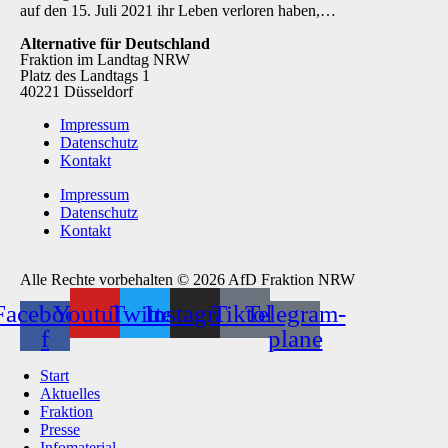
auf den 15. Juli 2021 ihr Leben verloren haben,…
Alternative für Deutschland
Fraktion im Landtag NRW
Platz des Landtags 1
40221 Düsseldorf
Impressum
Datenschutz
Kontakt
Impressum
Datenschutz
Kontakt
Alle Rechte vorbehalten © 2026 AfD Fraktion NRW
Facebook-
Youtube
Twitter
Instagram
Tiktok
Telegram-
f
plane
Start
Aktuelles
Fraktion
Presse
Infomaterial