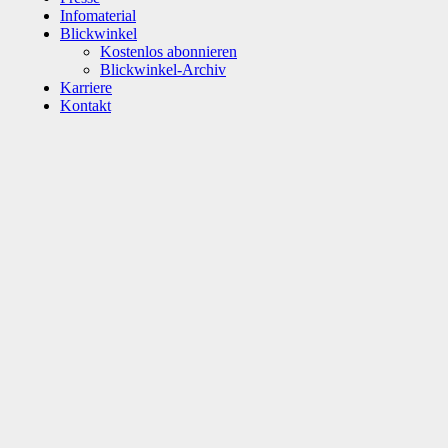
Infomaterial
Blickwinkel
Kostenlos abonnieren
Blickwinkel-Archiv
Karriere
Kontakt