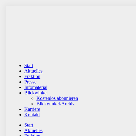
Zum
Inhalt
wechseln
Start
Aktuelles
Fraktion
Presse
Infomaterial
Blickwinkel
Kostenlos abonnieren
Blickwinkel-Archiv
Karriere
Kontakt
Start
Aktuelles
Fraktion