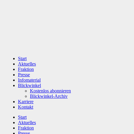
Zum
Inhalt
wechseln
Start
Aktuelles
Fraktion
Presse
Infomaterial
Blickwinkel
Kostenlos abonnieren
Blickwinkel-Archiv
Karriere
Kontakt
Start
Aktuelles
Fraktion
Presse