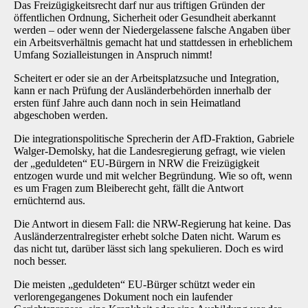
Das Freizügigkeitsrecht darf nur aus triftigen Gründen der
öffentlichen Ordnung, Sicherheit oder Gesundheit aberkannt
werden – oder wenn der Niedergelassene falsche Angaben über
ein Arbeitsverhältnis gemacht hat und stattdessen in erheblichem
Umfang Sozialleistungen in Anspruch nimmt!
Scheitert er oder sie an der Arbeitsplatzsuche und Integration,
kann er nach Prüfung der Ausländerbehörden innerhalb der
ersten fünf Jahre auch dann noch in sein Heimatland
abgeschoben werden.
Die integrationspolitische Sprecherin der AfD-Fraktion, Gabriele
Walger-Demolsky, hat die Landesregierung gefragt, wie vielen
der „geduldeten“ EU-Bürgern in NRW die Freizügigkeit
entzogen wurde und mit welcher Begründung. Wie so oft, wenn
es um Fragen zum Bleiberecht geht, fällt die Antwort
ernüchternd aus.
Die Antwort in diesem Fall: die NRW-Regierung hat keine. Das
Ausländerzentralregister erhebt solche Daten nicht. Warum es
das nicht tut, darüber lässt sich lang spekulieren. Doch es wird
noch besser.
Die meisten „geduldeten“ EU-Bürger schützt weder ein
verlorengegangenes Dokument noch ein laufender