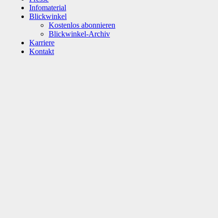
Infomaterial
Blickwinkel
Kostenlos abonnieren
Blickwinkel-Archiv
Karriere
Kontakt