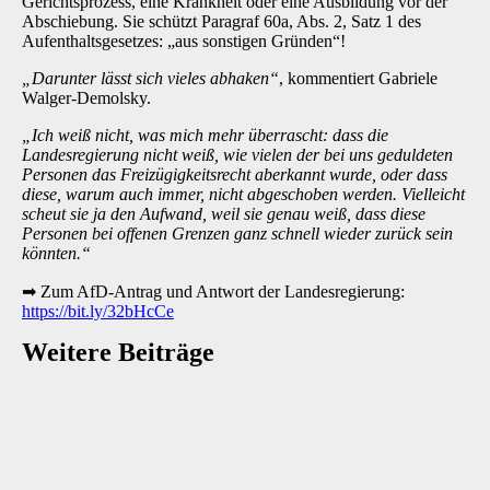
Gerichtsprozess, eine Krankheit oder eine Ausbildung vor der
Abschiebung. Sie schützt Paragraf 60a, Abs. 2, Satz 1 des
Aufenthaltsgesetzes: „aus sonstigen Gründen“!
„Darunter lässt sich vieles abhaken“
, kommentiert Gabriele
Walger-Demolsky.
„Ich weiß nicht, was mich mehr überrascht: dass die
Landesregierung nicht weiß, wie vielen der bei uns geduldeten
Personen das Freizügigkeitsrecht aberkannt wurde, oder dass
diese, warum auch immer, nicht abgeschoben werden. Vielleicht
scheut sie ja den Aufwand, weil sie genau weiß, dass diese
Personen bei offenen Grenzen ganz schnell wieder zurück sein
könnten.“
➡
Zum AfD-Antrag und Antwort der Landesregierung:
https://bit.ly/32bHcCe
Weitere Beiträge