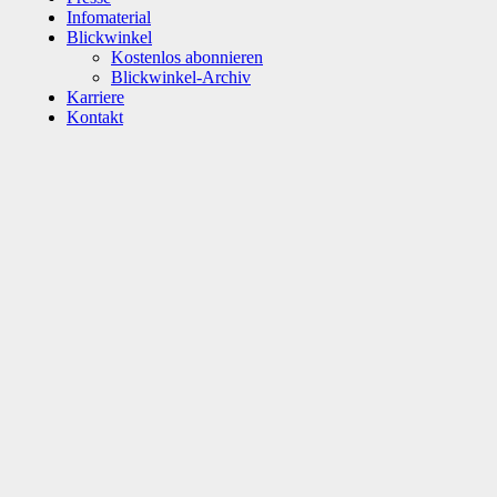
Infomaterial
Blickwinkel
Kostenlos abonnieren
Blickwinkel-Archiv
Karriere
Kontakt