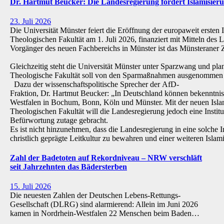
Dr. Hartmut Beucker: Die Landesregierung fördert Islamisi
23. Juli 2026
Die Universität Münster feiert die Eröffnung der europaweit ersten 
Theologischen Fakultät am 1. Juli 2026, finanziert mit Mitteln de
Vorgänger des neuen Fachbereichs in Münster ist das Münsteraner Z
Gleichzeitig steht die Universität Münster unter Sparzwang und pla
Theologische Fakultät soll von den Sparmaßnahmen ausgenommen 
Dazu der wissenschaftspolitische Sprecher der AfD-
Fraktion, Dr. Hartmut Beucker: „In Deutschland können bekenntnis
Westfalen in Bochum, Bonn, Köln und Münster. Mit der neuen Isla
Theologischen Fakultät will die Landesregierung jedoch eine Institu
Befürwortung zutage gebracht.
Es ist nicht hinzunehmen, dass die Landesregierung in eine solche Inst
christlich geprägte Leitkultur zu bewahren und einer weiteren Isl
Zahl der Badetoten auf Rekordniveau – NRW verschläft
seit Jahrzehnten das Bädersterben
15. Juli 2026
Die neuesten Zahlen der Deutschen Lebens-Rettungs-
Gesellschaft (DLRG) sind alarmierend: Allein im Juni 2026
kamen in Nordrhein-Westfalen 22 Menschen beim Baden…