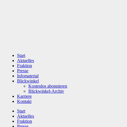
Zum
Inhalt
wechseln
Start
Aktuelles
Fraktion
Presse
Infomaterial
Blickwinkel
Kostenlos abonnieren
Blickwinkel-Archiv
Karriere
Kontakt
Start
Aktuelles
Fraktion
Presse