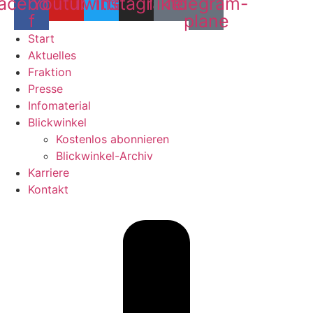
acebook-
Youtube
Twitter
Instagram
Tiktok
Telegram-
f
plane
Start
Aktuelles
Fraktion
Presse
Infomaterial
Blickwinkel
Kostenlos abonnieren
Blickwinkel-Archiv
Karriere
Kontakt