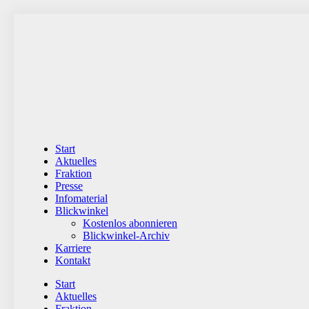
Zum
Inhalt
wechseln
Start
Aktuelles
Fraktion
Presse
Infomaterial
Blickwinkel
Kostenlos abonnieren
Blickwinkel-Archiv
Karriere
Kontakt
Start
Aktuelles
Fraktion