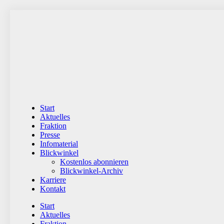
Zum
Inhalt
wechseln
Start
Aktuelles
Fraktion
Presse
Infomaterial
Blickwinkel
Kostenlos abonnieren
Blickwinkel-Archiv
Karriere
Kontakt
Start
Aktuelles
Fraktion