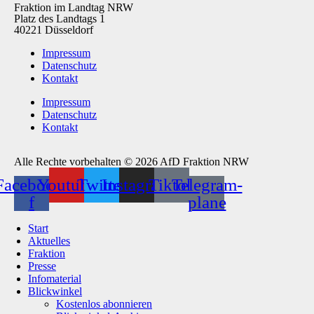
Fraktion im Landtag NRW
Platz des Landtags 1
40221 Düsseldorf
Impressum
Datenschutz
Kontakt
Impressum
Datenschutz
Kontakt
Alle Rechte vorbehalten © 2026 AfD Fraktion NRW
Facebook-
Youtube
Twitter
Instagram
Tiktok
Telegram-
f
plane
Start
Aktuelles
Fraktion
Presse
Infomaterial
Blickwinkel
Kostenlos abonnieren