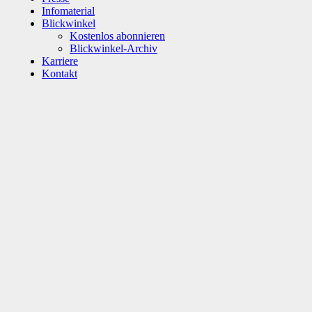
Infomaterial
Blickwinkel
Kostenlos abonnieren
Blickwinkel-Archiv
Karriere
Kontakt