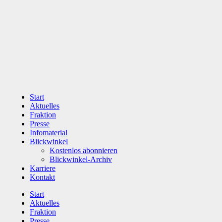
Zum
Inhalt
wechseln
Start
Aktuelles
Fraktion
Presse
Infomaterial
Blickwinkel
Kostenlos abonnieren
Blickwinkel-Archiv
Karriere
Kontakt
Start
Aktuelles
Fraktion
Presse