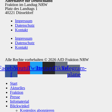
Alternative für Deutschland
Fraktion im Landtag NRW
Platz des Landtags 1
40221 Düsseldorf
Impressum
Datenschutz
Kontakt
Impressum
Datenschutz
Kontakt
Alle Rechte vorbehalten © 2026 AfD Fraktion NRW
Facebook-
Youtube
Twitter
Instagram
Tiktok
Telegram-
f
plane
Start
Aktuelles
Fraktion
Presse
Infomaterial
Blickwinkel
Kostenlos abonnieren