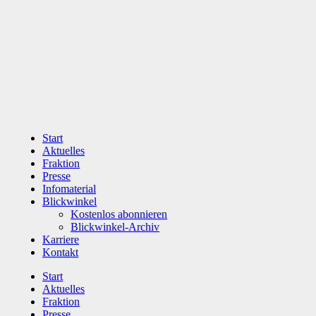
Zum
Inhalt
wechseln
Start
Aktuelles
Fraktion
Presse
Infomaterial
Blickwinkel
Kostenlos abonnieren
Blickwinkel-Archiv
Karriere
Kontakt
Start
Aktuelles
Fraktion
Presse