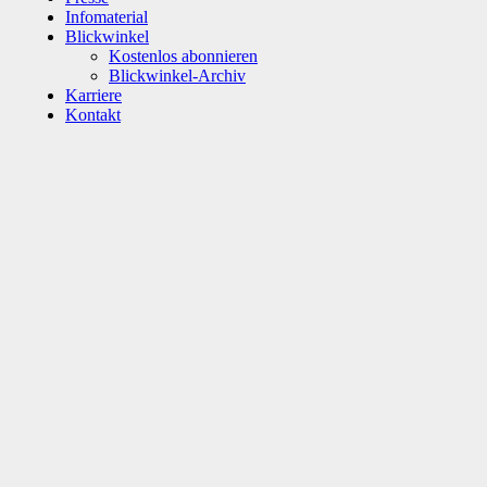
Infomaterial
Blickwinkel
Kostenlos abonnieren
Blickwinkel-Archiv
Karriere
Kontakt