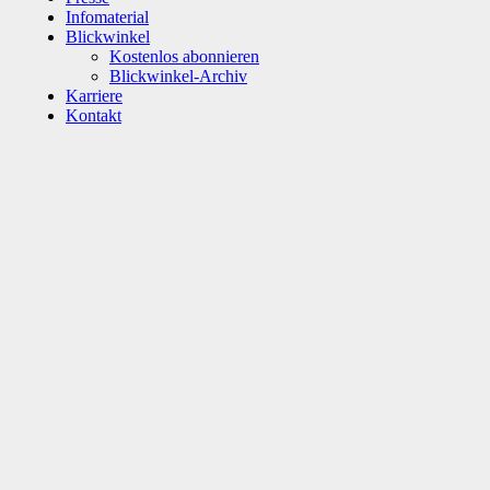
Infomaterial
Blickwinkel
Kostenlos abonnieren
Blickwinkel-Archiv
Karriere
Kontakt