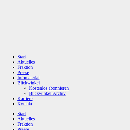
Zum
Inhalt
wechseln
Start
Aktuelles
Fraktion
Presse
Infomaterial
Blickwinkel
Kostenlos abonnieren
Blickwinkel-Archiv
Karriere
Kontakt
Start
Aktuelles
Fraktion
Presse