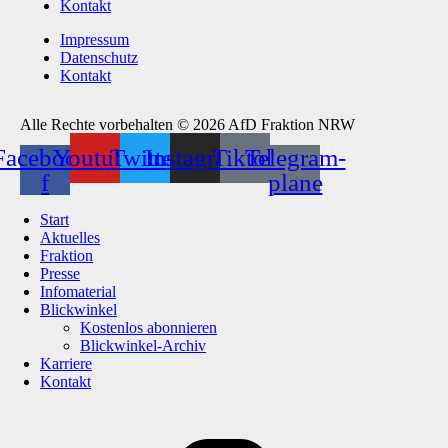
Kontakt
Impressum
Datenschutz
Kontakt
Alle Rechte vorbehalten © 2026 AfD Fraktion NRW
Facebook-
Youtube
Twitter
Instagram
Tiktok
Telegram-
f
plane
Start
Aktuelles
Fraktion
Presse
Infomaterial
Blickwinkel
Kostenlos abonnieren
Blickwinkel-Archiv
Karriere
Kontakt