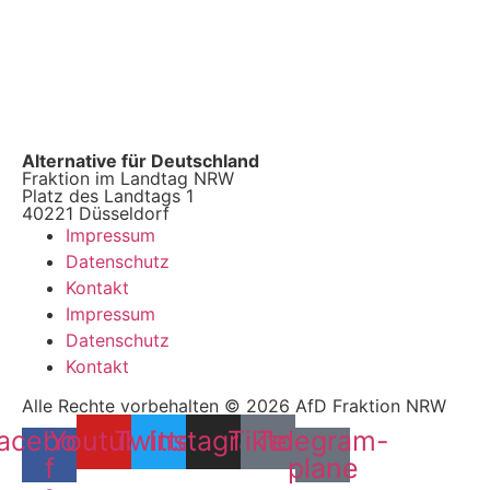
Alternative für Deutschland
Fraktion im Landtag NRW
Platz des Landtags 1
40221 Düsseldorf
Impressum
Datenschutz
Kontakt
Impressum
Datenschutz
Kontakt
Alle Rechte vorbehalten © 2026 AfD Fraktion NRW
acebook-
Youtube
Twitter
Instagram
Tiktok
Telegram-
f
plane