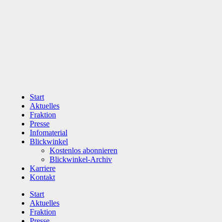
Zum
Inhalt
wechseln
Start
Aktuelles
Fraktion
Presse
Infomaterial
Blickwinkel
Kostenlos abonnieren
Blickwinkel-Archiv
Karriere
Kontakt
Start
Aktuelles
Fraktion
Presse