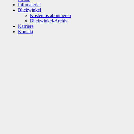
Infomaterial
Blickwinkel
Kostenlos abonnieren
Blickwinkel-Archiv
Karriere
Kontakt