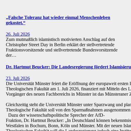
„Falsche Toleranz hat wieder einmal Menschenleben
gekostet.“
26. Juli 2026
Zum mutmaßlich islamistisch motivierten Anschlag auf den
Christopher Street Day in Berlin erklärt der stellvertretende
Fraktionsvorsitzende und stellvertretende Bundesvorsitzende
der…
Dr. Hartmut Beucker: Die Landesregierung fördert Islamisi
23. Juli 2026
Die Universität Münster feiert die Eröffnung der europaweit ersten 
Theologischen Fakultät am 1. Juli 2026, finanziert mit Mitteln de
Vorgänger des neuen Fachbereichs in Münster ist das Münsteraner Z
Gleichzeitig steht die Universität Münster unter Sparzwang und pla
Theologische Fakultät soll von den Sparmaßnahmen ausgenommen 
Dazu der wissenschaftspolitische Sprecher der AfD-
Fraktion, Dr. Hartmut Beucker: „In Deutschland können bekenntnis
Westfalen in Bochum, Bonn, Köln und Münster. Mit der neuen Isla
Theologischen Fakultät will die Landesregierung jedoch eine Institu