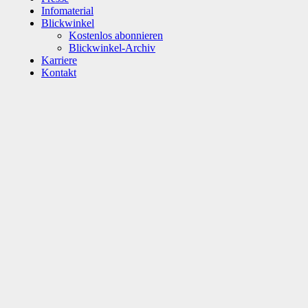
Infomaterial
Blickwinkel
Kostenlos abonnieren
Blickwinkel-Archiv
Karriere
Kontakt