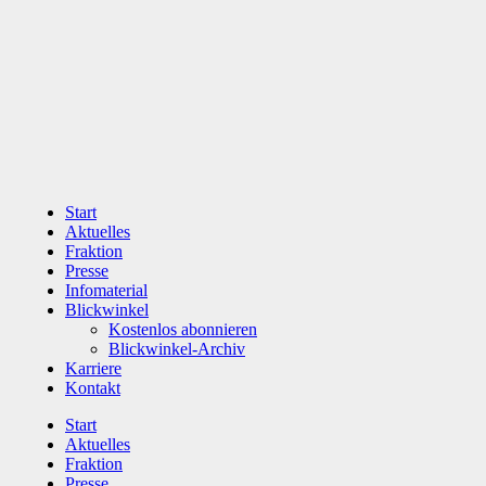
Zum
Inhalt
wechseln
Start
Aktuelles
Fraktion
Presse
Infomaterial
Blickwinkel
Kostenlos abonnieren
Blickwinkel-Archiv
Karriere
Kontakt
Start
Aktuelles
Fraktion
Presse