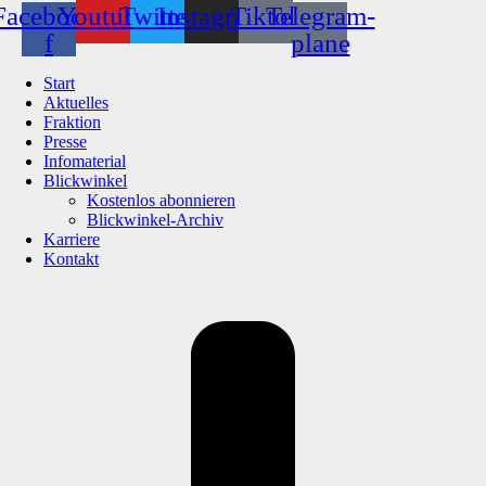
Facebook-
Youtube
Twitter
Instagram
Tiktok
Telegram-
f
plane
Start
Aktuelles
Fraktion
Presse
Infomaterial
Blickwinkel
Kostenlos abonnieren
Blickwinkel-Archiv
Karriere
Kontakt