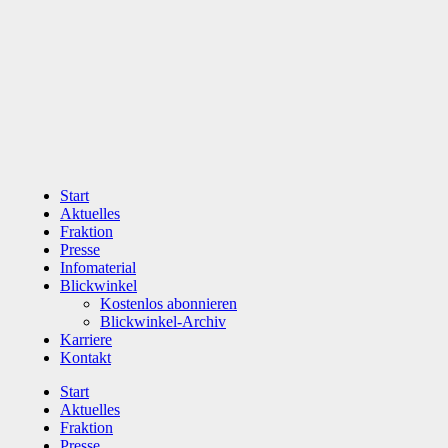
Zum
Inhalt
wechseln
Start
Aktuelles
Fraktion
Presse
Infomaterial
Blickwinkel
Kostenlos abonnieren
Blickwinkel-Archiv
Karriere
Kontakt
Start
Aktuelles
Fraktion
Presse