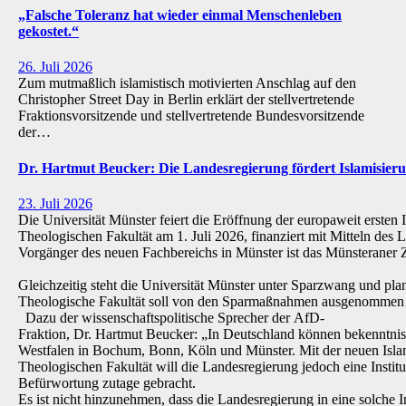
„Falsche Toleranz hat wieder einmal Menschenleben
gekostet.“
26. Juli 2026
Zum mutmaßlich islamistisch motivierten Anschlag auf den
Christopher Street Day in Berlin erklärt der stellvertretende
Fraktionsvorsitzende und stellvertretende Bundesvorsitzende
der…
Dr. Hartmut Beucker: Die Landesregierung fördert Islamisi
23. Juli 2026
Die Universität Münster feiert die Eröffnung der europaweit ersten 
Theologischen Fakultät am 1. Juli 2026, finanziert mit Mitteln de
Vorgänger des neuen Fachbereichs in Münster ist das Münsteraner Z
Gleichzeitig steht die Universität Münster unter Sparzwang und pla
Theologische Fakultät soll von den Sparmaßnahmen ausgenommen 
Dazu der wissenschaftspolitische Sprecher der AfD-
Fraktion, Dr. Hartmut Beucker: „In Deutschland können bekenntnis
Westfalen in Bochum, Bonn, Köln und Münster. Mit der neuen Isla
Theologischen Fakultät will die Landesregierung jedoch eine Institu
Befürwortung zutage gebracht.
Es ist nicht hinzunehmen, dass die Landesregierung in eine solche Inst