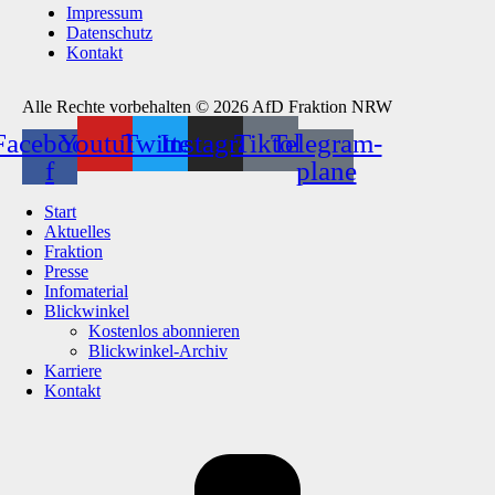
Impressum
Datenschutz
Kontakt
Alle Rechte vorbehalten © 2026 AfD Fraktion NRW
Facebook-
Youtube
Twitter
Instagram
Tiktok
Telegram-
f
plane
Start
Aktuelles
Fraktion
Presse
Infomaterial
Blickwinkel
Kostenlos abonnieren
Blickwinkel-Archiv
Karriere
Kontakt