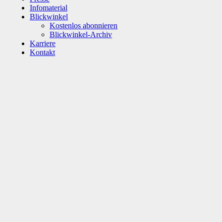
Infomaterial
Blickwinkel
Kostenlos abonnieren
Blickwinkel-Archiv
Karriere
Kontakt