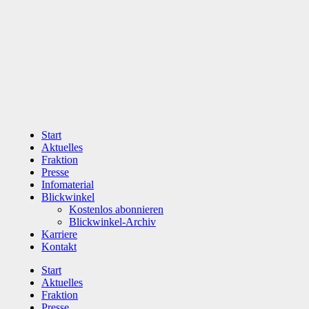
Zum
Inhalt
wechseln
Start
Aktuelles
Fraktion
Presse
Infomaterial
Blickwinkel
Kostenlos abonnieren
Blickwinkel-Archiv
Karriere
Kontakt
Start
Aktuelles
Fraktion
Presse