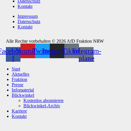
Datenschutz
Kontakt
Impressum
Datenschutz
Kontakt
Alle Rechte vorbehalten © 2026 AfD Fraktion NRW
Facebook-
Youtube
Twitter
Instagram
Tiktok
Telegram-
f
plane
Start
Aktuelles
Fraktion
Presse
Infomaterial
Blickwinkel
Kostenlos abonnieren
Blickwinkel-Archiv
Karriere
Kontakt