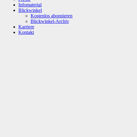
Infomaterial
Blickwinkel
Kostenlos abonnieren
Blickwinkel-Archiv
Karriere
Kontakt