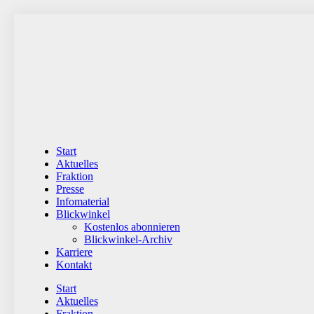
Zum
Inhalt
wechseln
Start
Aktuelles
Fraktion
Presse
Infomaterial
Blickwinkel
Kostenlos abonnieren
Blickwinkel-Archiv
Karriere
Kontakt
Start
Aktuelles
Fraktion