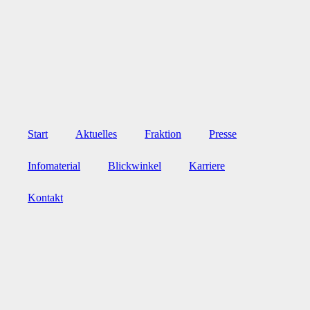
Zum
Inhalt
wechseln
Start
Aktuelles
Fraktion
Presse
Infomaterial
Blickwinkel
Karriere
Kontakt