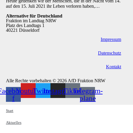
Heute gedenken wir der Menschen, die in der Nacht vom 14.
auf den 15. Juli 2021 ihr Leben verloren haben,…
Alternative für Deutschland
Fraktion im Landtag NRW
Platz des Landtags 1
40221 Düsseldorf
Impressum
Datenschutz
Kontakt
Alle Rechte vorbehalten © 2026 AfD Fraktion NRW
Facebook-
Youtube
Twitter
Instagram
Tiktok
Telegram-
f
plane
Start
Aktuelles