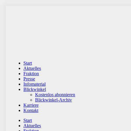
Zum
Inhalt
wechseln
Start
Aktuelles
Fraktion
Presse
Infomaterial
Blickwinkel
Kostenlos abonnieren
Blickwinkel-Archiv
Karriere
Kontakt
Start
Aktuelles
Fraktion