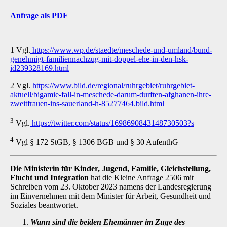
Anfrage als PDF
1 Vgl.
https://www.wp.de/staedte/meschede-und-umland/bund-
genehmigt-familiennachzug-mit-doppel-ehe-in-den-hsk-
id239328169.html
2 Vgl.
https://www.bild.de/regional/ruhrgebiet/ruhrgebiet-
aktuell/bigamie-fall-in-meschede-darum-durften-afghanen-ihre-
zweitfrauen-ins-sauerland-h-85277464.bild.html
3
Vgl.
https://twitter.com/status/1698690843148730503?s
4
Vgl § 172 StGB, § 1306 BGB und § 30 AufenthG
Die Ministerin für Kinder, Jugend, Familie, Gleichstellung,
Flucht und Integration
hat die Kleine Anfrage 2506 mit
Schreiben vom 23. Oktober 2023 namens der Landesregierung
im Einvernehmen mit dem Minister für Arbeit, Gesundheit und
Soziales beantwortet.
Wann sind die beiden Ehemänner im Zuge des