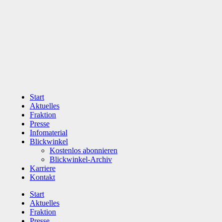
Zum
Inhalt
wechseln
Start
Aktuelles
Fraktion
Presse
Infomaterial
Blickwinkel
Kostenlos abonnieren
Blickwinkel-Archiv
Karriere
Kontakt
Start
Aktuelles
Fraktion
Presse