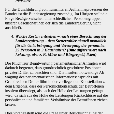
Pension?
Für die Durchführung von humanitären Aufnahmeprozessen des
Bundes ist die Bundesregie­rung zuständig. Im Übrigen stellt die
Frage Bezüge zwischen unterschiedlichen Personengrup­pen
unserer Gesellschaft her, der sich die Landesregierung nicht
anschließt.
Welche Kosten entstehen
–
nach einer Berechnung der
Landesregie­rung
–
dem Steuerzahler aktuell monatlich
für die Unterbringung und Versorgung der genannten
25 Personen in 3 Haushalten? (Bitte differenziert nach
Leistung, also z. B. Miete und Bürgergeld, listen)
Die Pflicht zur Beantwortung parlamentarischer Anfragen wird
dadurch begrenzt, dass grund­rechtlich geschützte Positionen
privater Dritter zu beachten sind. Die insofern notwendige Ab­
wägung des parlamentarischen Informationsanspruchs mit
Grundrechten Dritter führt in der vorliegenden Konstellation zu
dem Ergebnis, dass der Persönlichkeitsschutz der Betroffenen
insofern überwiegt, als nach der Höhe der Leistungen gefragt
wird, da sich aus der Höhe der Leistungen Rückschlüsse auf die
persönlichen und familiären Verhältnisse der Betroffenen ziehen
lassen.
Dies vorangestellt wird die Frage unter Berücksichtigung der