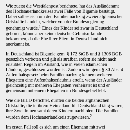
Wie zuerst die Westfalenpost berichtete, hat das Ausländeramt
des Hochsauerlandkreises zwei Fälle von Bigamie bestätigt.
Dabei soll es sich um den Familiennachzug zweier afghanischer
Ortskräfte handeln, welcher von der Bundesregierung
1
genehmigt wurde.
Eines der Kinder sei zwar in Deutschland
geboren, könne aber keine deutsche Geburtsurkunde
bekommen, da die Ehe ihrer Eltern in Deutschland nicht
anerkannt ist.
In Deutschland ist Bigamie gem. § 172 StGB und § 1306 BGB
gesetzlich verboten und gilt als strafbar, sofern sie nicht nach
erlaubten Regeln im Ausland, wie in vielen islamischen
Ländern, geschlossen worden ist. Zudem wird gem. § 30 Abs. 4
Aufenthaltsgesetz beim Familiennachzug keinem weiteren
Ehegatten eine Aufenthaltserlaubnis erteilt, wenn der Ausländer
gleichzeitig mit mehreren Ehegatten verheiratet ist und er
gemeinsam mit einem Ehegatten im Bundesgebiet lebt.
Wie die BILD berichtet, durften die beiden afghanischen
Ortskräfte, die in ihrem Heimatland für Deutschland tätig waren,
ihre Zweitfrauen samt deren Kindern nachholen. Die Familien
2
wurden dem Hochsauerlandkreis zugewiesen.
Im ersten Fall soll es sich um einen Ehemann mit zwei