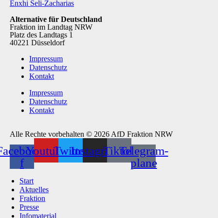
Enxhi Seli-Zacharias
Alternative für Deutschland
Fraktion im Landtag NRW
Platz des Landtags 1
40221 Düsseldorf
Impressum
Datenschutz
Kontakt
Impressum
Datenschutz
Kontakt
Alle Rechte vorbehalten © 2026 AfD Fraktion NRW
Facebook-
Youtube
Twitter
Instagram
Tiktok
Telegram-
f
plane
Start
Aktuelles
Fraktion
Presse
Infomaterial