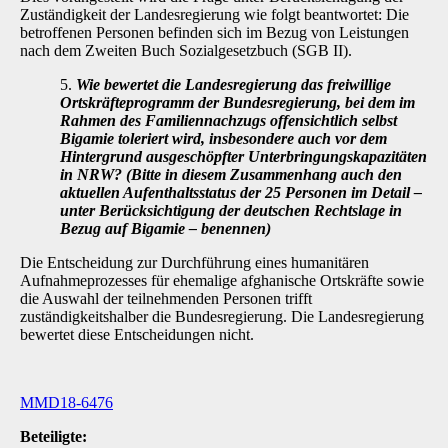
Zuständigkeit der Landesregie­rung wie folgt beantwortet: Die
betroffenen Personen befinden sich im Bezug von Leistungen
nach dem Zweiten Buch Sozialgesetzbuch (SGB II).
5.
Wie bewertet die Landesregierung das freiwillige
Ortskräfteprogramm der Bundes­regierung, bei dem im
Rahmen des Familiennachzugs offensichtlich selbst
Biga­mie toleriert wird, insbesondere auch vor dem
Hintergrund ausgeschöpfter Unter­bringungskapazitäten
in NRW? (Bitte in diesem Zusammenhang auch den
aktuel­len Aufenthaltsstatus der 25 Personen im Detail
–
unter Berücksichtigung der deutschen Rechtslage in
Bezug auf Bigamie
–
benennen)
Die Entscheidung zur Durchführung eines humanitären
Aufnahmeprozesses für ehemalige af­ghanische Ortskräfte sowie
die Auswahl der teilnehmenden Personen trifft
zuständigkeitshal­ber die Bundesregierung. Die Landesregierung
bewertet diese Entscheidungen nicht.
MMD18-6476
Beteiligte: