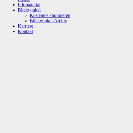
Infomaterial
Blickwinkel
Kostenlos abonnieren
Blickwinkel-Archiv
Karriere
Kontakt