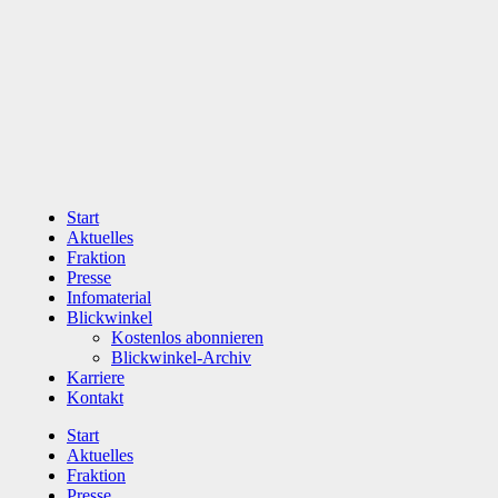
Zum
Inhalt
wechseln
Start
Aktuelles
Fraktion
Presse
Infomaterial
Blickwinkel
Kostenlos abonnieren
Blickwinkel-Archiv
Karriere
Kontakt
Start
Aktuelles
Fraktion
Presse