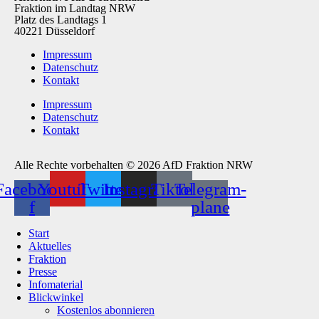
Fraktion im Landtag NRW
Platz des Landtags 1
40221 Düsseldorf
Impressum
Datenschutz
Kontakt
Impressum
Datenschutz
Kontakt
Alle Rechte vorbehalten © 2026 AfD Fraktion NRW
Facebook-
Youtube
Twitter
Instagram
Tiktok
Telegram-
f
plane
Start
Aktuelles
Fraktion
Presse
Infomaterial
Blickwinkel
Kostenlos abonnieren