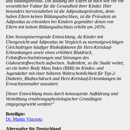
und Bildungsniveau. Die Bildung der Eltern ist nach wie vor ein
wesentlicher Faktor für die Gesundheit ihrer Kinder. Hier
besonders hervorzuheben ist die Adipositasprävalenz, denn
haben Eltern keinen Bildungsabschluss, ist die Prävalenz an
Adipositas zu erkranken bei Kindern gegenüber denen von
Eltern mit hohem Bildungsabschluss erhöht um 245%.
Eine besorgniserregende Entwicklung, da Kinder mit
Übergewicht und Adipositas im Vergleich zu normalgewichtigen
Gleichaltrigen häufiger Risikofaktoren für Herz-Kreislauf-
Erkrankungen sowie einen erhöhten Blutdruck,
Fettstoffwechselstörungen und Störungen des
Glukosestoffwechsels aufweisen. Außerdem, so die Studie weiter,
sei ein hoher Body Mass Index (BMI) im Kindes- und
Jugendalter mit einer höheren Wahrscheinlichkeit für Typ-2-
Diabetes, Bluthochdruck und Herz-Kreislauf-Erkrankungen im
Erwachsenenalter assoziiert.
Dieser Entwicklung muss durch konsequente Aufklärung und
Vermittlung ernährungsphysiologischer Grundlagen
entgegengewirkt werden!“
Beteiligte:
Dr. Martin Vincentz
Alternative für Deutschland