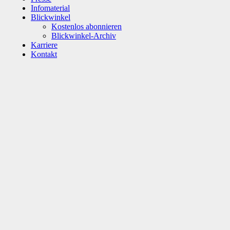
Infomaterial
Blickwinkel
Kostenlos abonnieren
Blickwinkel-Archiv
Karriere
Kontakt